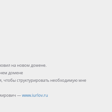
ановил на новом домене.
жнем домене
бя, чтобы структурировать необходимую мне
имирович —
www.iurlov.ru