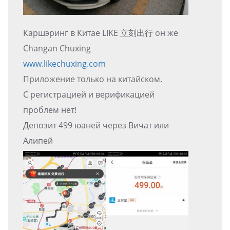
Каршэринг в Китае LIKE 立刻出行 он же
Changan Chuxing
www.likechuxing.com
Приложение только на китайском.
С регистрацией и верификацией
проблем нет!
Депозит 499 юаней через Вичат или
Алипей