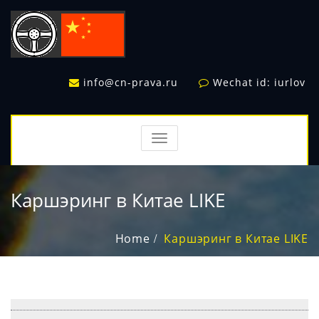
info@cn-prava.ru
Wechat id: iurlov
TOGGLE
NAVIGATION
Каршэринг в Китае LIKE
Home
Каршэринг в Китае LIKE