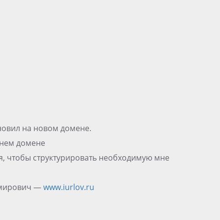
ановил на новом домене.
жнем домене
бя, чтобы структурировать необходимую мне
имирович —
www.iurlov.ru